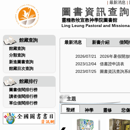
|
最新消息
|
圖 書 資 訊 查 詢
靈糧教牧宣教神學院圖書館
Ling Leung Pastoral and Missiona
館藏查詢
館藏查詢
分類查詢
2026/07/21 2026年暑
新進圖書查詢
2023/12/04 借書證申請表
館藏目次查詢
2023/07/25 圖書資訊查詢
館藏排行
圖書借閱排行榜
讀者借閱排行榜
主題
單位借閱排行榜
聖經
神學
靈修
悲傷
‹