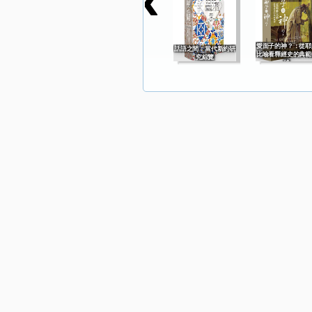
愛面子的神？：從耶
話語之間：當代新約研
比喻看釋經史的典範
究綜覽
移